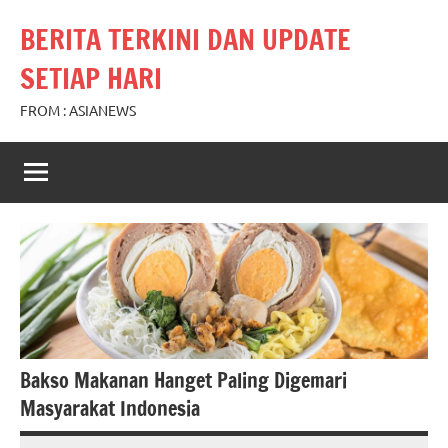
Skip
BERITA TERKINI DAN UPDATE
to
content
SETIAP HARI
FROM : ASIANEWS
Bakso Makanan Hanget Paling Digemari
Masyarakat Indonesia