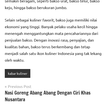
semakin beragam, seperti bakso urat, bakso telur, bakso
keju, hingga bakso berukuran jumbo.
Selain sebagai kuliner favorit, bakso juga memiliki nilai
ekonomi yang tinggi. Banyak pelaku usaha kecil hingga
menengah menggantungkan mata pencahariannya dari
penjualan bakso. Dengan inovasi rasa, penyajian, dan
kualitas bahan, bakso terus berkembang dan tetap
menjadi salah satu ikon kuliner Indonesia yang tak lekang
oleh waktu.
kabar kuliner
Post
Previous Post
Nasi Goreng Abang Abang Dengan Ciri Khas
navigation
Nusantara