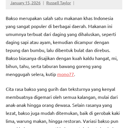
January 15, 2026
Russell Taylor
Bakso merupakan salah satu makanan khas Indonesia
yang sangat populer di berbagai daerah. Makanan ini
umumnya terbuat dari daging yang dihaluskan, seperti
daging sapi atau ayam, kemudian dicampur dengan
tepung dan bumbu, lalu dibentuk bulat dan direbus.
Bakso biasanya disajikan dengan kuah kaldu hangat, mi,
bihun, tahu, serta taburan bawang goreng yang
menggugah selera, kutip
mono77
.
Cita rasa bakso yang gurih dan teksturnya yang kenyal
membuatnya digemari oleh semua kalangan, mulai dari
anak-anak hingga orang dewasa. Selain rasanya yang
lezat, bakso juga mudah ditemukan, baik di gerobak kaki
lima, warung makan, hingga restoran. Variasi bakso pun