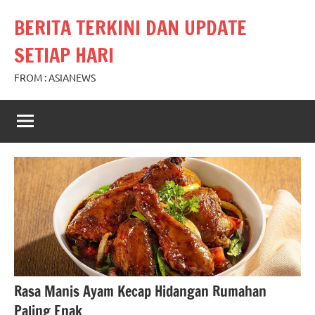
Skip
BERITA TERKINI DAN UPDATE
to
content
SETIAP HARI
FROM : ASIANEWS
Rasa Manis Ayam Kecap Hidangan Rumahan
Paling Enak