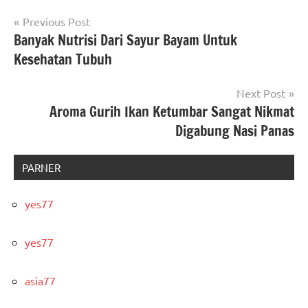
Post
Previous Post
Banyak Nutrisi Dari Sayur Bayam Untuk
navigation
Kesehatan Tubuh
Next Post
Aroma Gurih Ikan Ketumbar Sangat Nikmat
Digabung Nasi Panas
PARNER
yes77
yes77
asia77